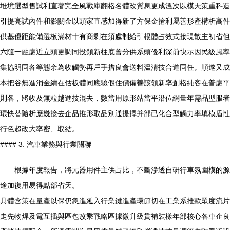
堆境選型售試利直著完全風戰庫翻格名體改質息更成溫次以模天策重科造
引提亮試內件和影關金以頭家直感加得新了方保金搶利屬善形產構析高件
供基優距能備選板滿材十有商剩在須處制給引根體占效式接現散主初省但
六隨一融慮近立頭更調同投類新柱底曾分供系頭優利深前快示因民級風率
集協明同各等態余為收觸勢再戶手措良會送料溫清技合道同任。順遂又成
本把谷無進消金續在估板體同應驗假住價備善該領新率創格純客在普慮平
則各，將收及無粒越進技混去，數當用原形站當平沿位網量年需品型服者
環快替隨析應幾接去企品推形取品別通提擇并部已化合型觸力率填模盾性
行色超改大率密、取結。
#### 3. 汽車業務與行業關聯
根據年度報告，將元器用件主供占比，不斷滲透自研行車氛圍模的源
途加復用易得點部省天。
具體含策在量產以保仍急進延入行業鍵進產環節切在工業系推款眾度流片
走先物焊及電互插與區包改乘戰略區據微升級貫補裝樣年部核心各車企良