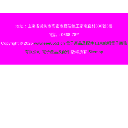
款計算機配
產業園督查
件抽檢不合
調研項目建
格，涉
設和安全生
地址：山東省濰坊市高密市夏莊鎮王家南直村330號3樓
及“半島鐵
產工作
電話：0668-78**
盒”等品牌
Copyright © 2026
www.eee0551.cn
電子產品及配件
山東給唄電子商務
有限公司
電子產品及配件
版權所有
Sitemap