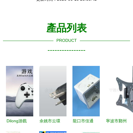
產品列表
PRODUCT
----------------
Dilong游戲
余姚市云環
龍口市佳通
寧波市鄞州
手柄 重塑
芳華電子
塑膠廠——
艾通電子