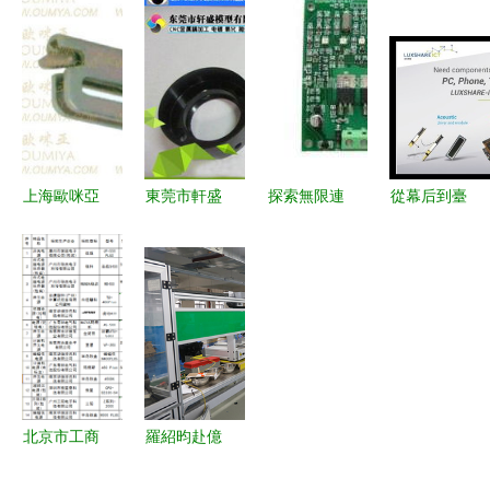
電子配件市
家電附件產
電子用塑膠
電視機配件
場的全新標
品列表
制品產品系
產品及電子
桿
列
產品配件詳
解
上海歐咪亞
東莞市軒盛
探索無限連
從幕后到臺
汽車配件
手板廠不銹
接的可能性
前 一個可
電子五金件
鋼CNC打印
電子產品及
能逆襲中芯
與電子產品
賦能電子產
配件指南
國際的消費
配件精選
品及配件精
電子黑馬，
密制造
有望邁向
4000億市
值
北京市工商
羅紹昀赴億
局通報 14
杰電子科技